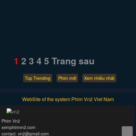
1
2
3
4
5
Trang sau
Top Trending
Phim mới
Xem nhiều nhất
WebSite of the system Phim Vn2 Viet Nam
Phim Vn2
xemphimvn2.com
contact. vn2@gmail.com