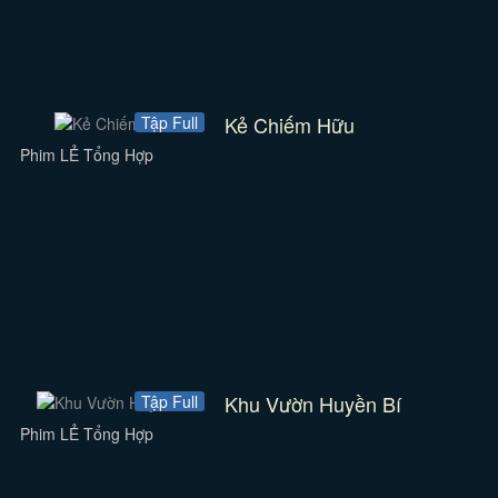
Kẻ Chiếm Hữu
Tập Full
Phim LẺ Tổng Hợp
Khu Vườn Huyền Bí
Tập Full
Phim LẺ Tổng Hợp