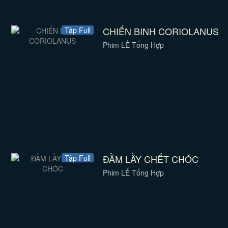
CHIẾN BINH CORIOLANUS
Tập Full
Phim LẺ Tổng Hợp
ĐẦM LẦY CHẾT CHÓC
Tập Full
Phim LẺ Tổng Hợp