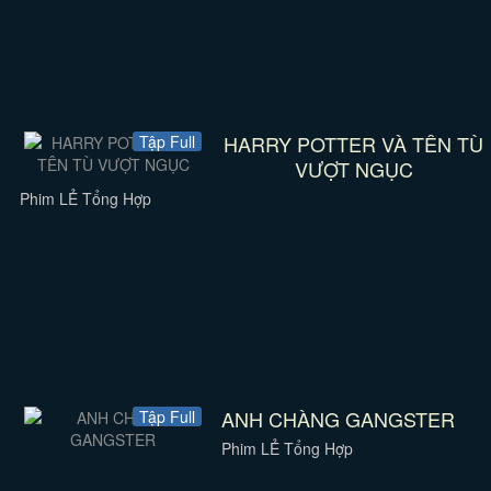
HARRY POTTER VÀ TÊN TÙ
Tập Full
VƯỢT NGỤC
Phim LẺ Tổng Hợp
ANH CHÀNG GANGSTER
Tập Full
Phim LẺ Tổng Hợp