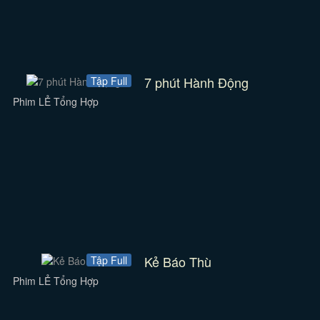
7 phút Hành Động
Tập Full
Phim LẺ Tổng Hợp
Kẻ Báo Thù
Tập Full
Phim LẺ Tổng Hợp