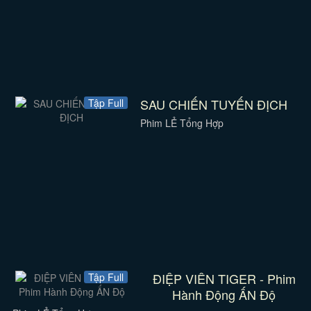
SAU CHIẾN TUYẾN ĐỊCH
Tập Full
Phim LẺ Tổng Hợp
ĐIỆP VIÊN TIGER - Phim
Tập Full
Hành Động ẤN Độ