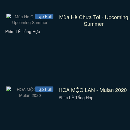
Mùa Hè Chưa Tới - Upcoming
Tập Full
Summer
Phim LẺ Tổng Hợp
HOA MỘC LAN - Mulan 2020
Tập Full
Phim LẺ Tổng Hợp