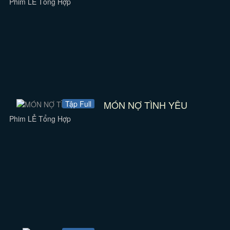
Phim LẺ Tổng Hợp
MÓN NỢ TÌNH YÊU
Tập Full
Phim LẺ Tổng Hợp