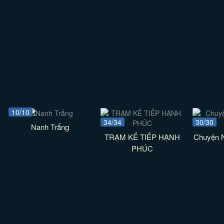
10/10
34/34
30/30
Nanh Trắng
TRẠM KẾ TIẾP HẠNH
Chuyện 
PHÚC