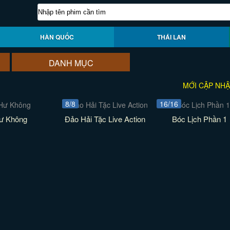
HÀN QUỐC
THÁI LAN
DANH MỤC
MỚI CẬP NHẬ
8/8
16/16
ư Không
Đảo Hải Tặc Live Action
Bóc Lịch Phần 1