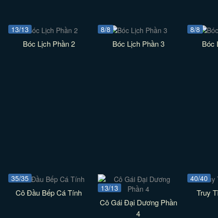
13/13
8/8
8/8
Bóc Lịch Phần 2
Bóc Lịch Phần 3
Bóc 
35/35
40/40
13/13
Cô Đầu Bếp Cá Tính
Truy 
Cô Gái Đại Dương Phần
4