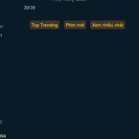
39/39
Top Trending
Phim mới
Xem nhiều nhất
n
994