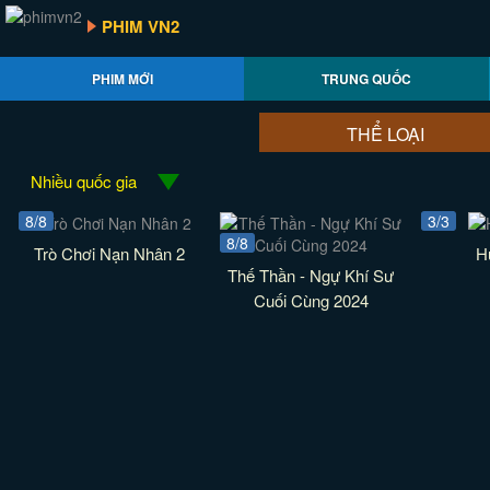
PHIM VN2
PHIM MỚI
TRUNG QUỐC
THỂ LOẠI
Nhiều quốc gia
8/8
3/3
8/8
Trò Chơi Nạn Nhân 2
H
Thế Thần - Ngự Khí Sư
Cuối Cùng 2024