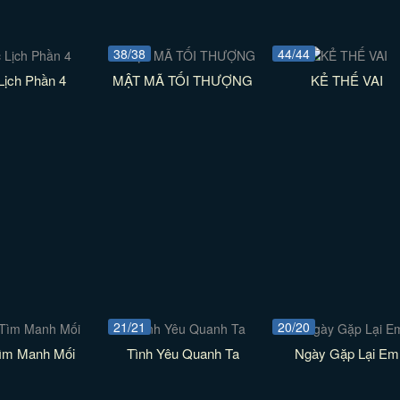
38/38
44/44
Lịch Phần 4
MẬT MÃ TỐI THƯỢNG
KẺ THẾ VAI
21/21
20/20
Tìm Manh Mối
Tình Yêu Quanh Ta
Ngày Gặp Lại Em