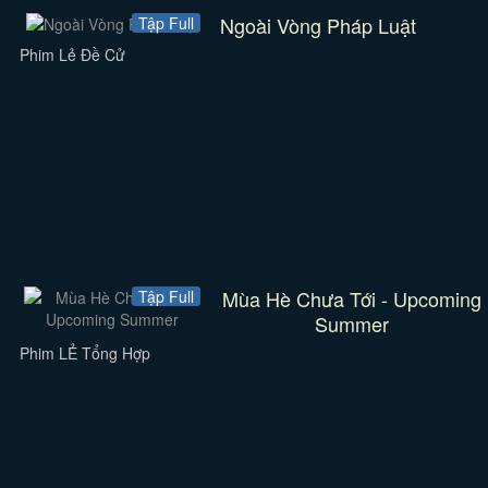
Ngoài Vòng Pháp Luật
Tập Full
Phim Lẻ Đề Cử
Mùa Hè Chưa Tới - Upcoming
Tập Full
Summer
Phim LẺ Tổng Hợp