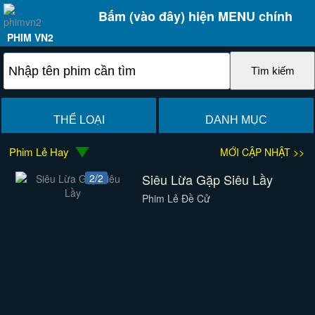
Bấm (vào đây) hiện MENU chính
PHIM VN2
THỂ LOẠI
DANH MỤC
Phim Lẻ Hay
MỚI CẬP NHẬT >>
Siêu Lừa Gặp Siêu Lầy
2/2
Phim Lẻ Đề Cử