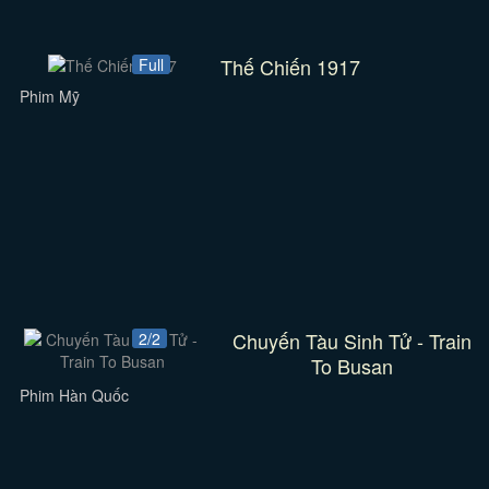
Thế Chiến 1917
Full
Phim Mỹ
Chuyến Tàu Sinh Tử - Train
2/2
To Busan
Phim Hàn Quốc