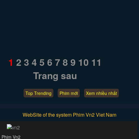
1
2
3
4
5
6
7
8
9
10
11
Trang sau
Top Trending
Phim mới
Xem nhiều nhất
WebSite of the system Phim Vn2 Viet Nam
Phim Vn2