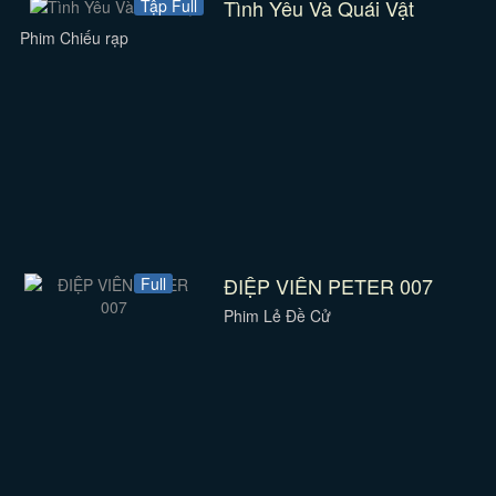
Tình Yêu Và Quái Vật
Tập Full
Phim Chiếu rạp
ĐIỆP VIÊN PETER 007
Full
Phim Lẻ Đề Cử