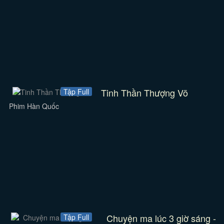
Tinh Thần Thượng Võ
Tập Full
Phim Hàn Quốc
Chuyện ma lúc 3 giờ sáng -
Tập Full