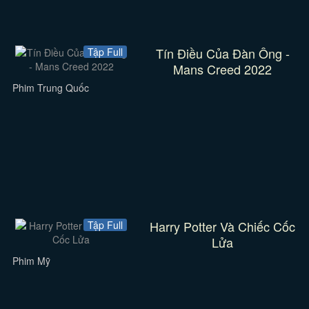
Tín Điều Của Đàn Ông -
Tập Full
Mans Creed 2022
Phim Trung Quốc
Harry Potter Và Chiếc Cốc
Tập Full
Lửa
Phim Mỹ