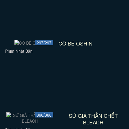
CÔ BÉ OSHIN
297/297
Phim Nhật Bản
SỨ GIẢ THẦN CHẾT
366/366
BLEACH