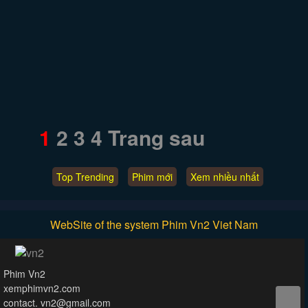
1
2
3
4
Trang sau
Top Trending
Phim mới
Xem nhiều nhất
WebSite of the system Phim Vn2 Viet Nam
Phim Vn2
xemphimvn2.com
contact. vn2@gmail.com