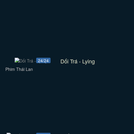
Dối Trá - Lying
24/24
Phim Thái Lan