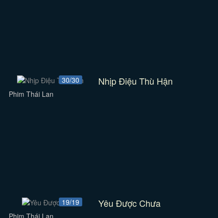
Nhịp Điệu Thù Hận
30/30
Phim Thái Lan
Yêu Được Chưa
19/19
Phim Thái Lan