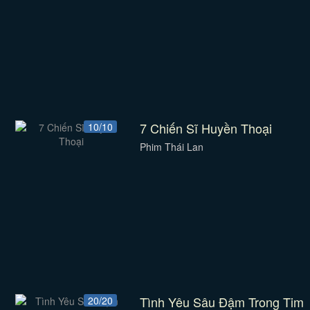
7 Chiến Sĩ Huyền Thoại
10/10
Phim Thái Lan
Tình Yêu Sâu Đậm Trong Tim
20/20