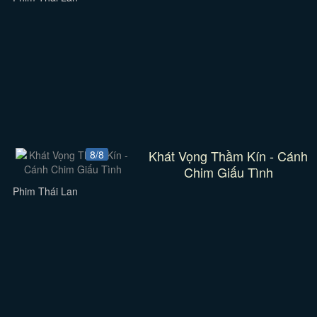
Khát Vọng Thầm Kín - Cánh
8/8
Chim Giấu Tình
Phim Thái Lan