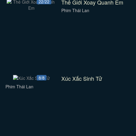
Thế Giới Xoay Quanh Em
22/22
Phim Thái Lan
Xúc Xắc Sinh Tử
8/8
Phim Thái Lan