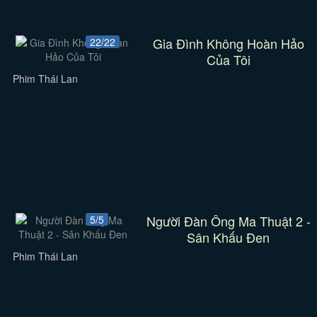
Gia Đình Không Hoàn Hảo
22/22
Của Tôi
Phim Thái Lan
Người Đàn Ông Ma Thuật 2 -
5/5
Sân Khấu Đen
Phim Thái Lan