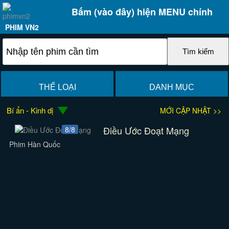
Bấm (vào đây) hiện MENU chính
PHIM VN2
THỂ LOẠI
DANH MỤC
Bí ẩn - Kinh dị
MỚI CẬP NHẬT >>
Điều Ước Đoạt Mạng
8/8
Phim Hàn Quốc