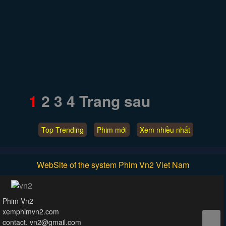
1
2
3
4
Trang sau
Top Trending
Phim mới
Xem nhiều nhất
WebSite of the system Phim Vn2 Viet Nam
Phim Vn2
xemphimvn2.com
contact. vn2@gmail.com