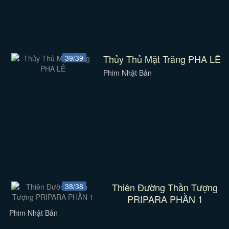
Thủy Thủ Mặt Trăng PHA LÊ
39/39
Phim Nhật Bản
Thiên Đường Thần Tượng
38/38
PRIPARA PHẦN 1
Phim Nhật Bản