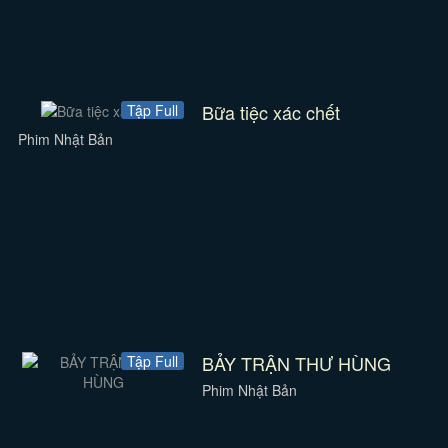
Bữa tiệc xác chết
Tập Full
Phim Nhật Bản
BẢY TRẬN THƯ HÙNG
Tập Full
Phim Nhật Bản