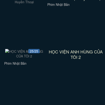
Phim Nhật Bản
HỌC VIỆN ANH HÙNG CỦA
25/25
TÔI 2
Phim Nhật Bản