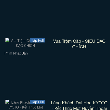
Vua Trộm Cắp - SIÊU ĐẠO
Tập Full
CHÍCH
Phim Nhật Bản
Lãng Khách Đại Hỏa KYOTO
Tập Full
- Kết Thúc Một Huyền Thoại