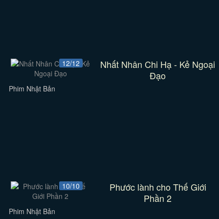
Nhất Nhân Chi Hạ - Kẻ Ngoại
12/12
Đạo
Phim Nhật Bản
Phước lành cho Thế Giới
10/10
Phần 2
Phim Nhật Bản