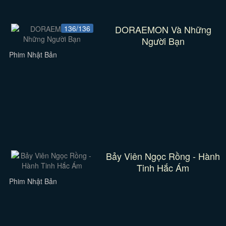
DORAEMON Và Những
136/136
Người Bạn
Phim Nhật Bản
Bảy Viên Ngọc Rồng - Hành
Tinh Hắc Ám
Phim Nhật Bản