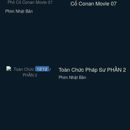
Cổ Conan Movie 07
Phim Nhật Bản
Toàn Chức Pháp Sư PHẦN 2
12/12
Phim Nhật Bản