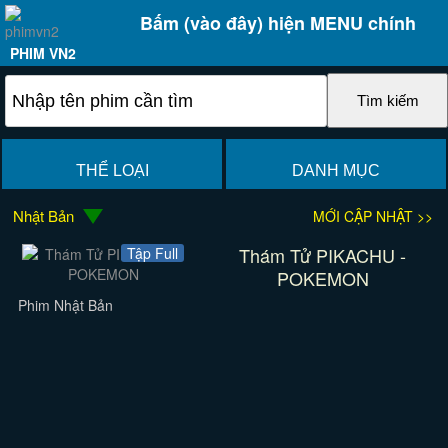
Bấm (vào đây) hiện MENU chính
PHIM VN2
THỂ LOẠI
DANH MỤC
Nhật Bản
MỚI CẬP NHẬT >>
Thám Tử PIKACHU -
Tập Full
POKEMON
Phim Nhật Bản