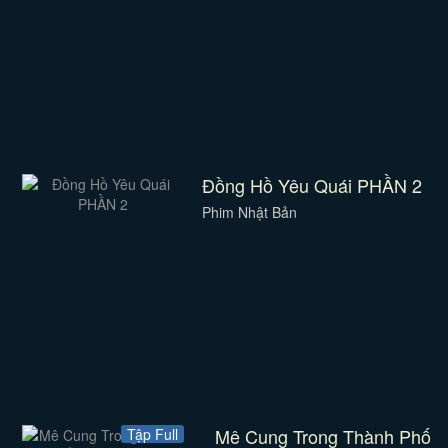
Đồng Hồ Yêu Quái PHẦN 2
Phim Nhật Bản
Mê Cung Trong Thành Phố
Tập Full