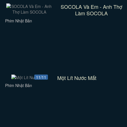
SOCOLA Và Em - Anh Thợ
Làm SOCOLA
Phim Nhật Bản
Một Lít Nước Mắt
11/11
Phim Nhật Bản