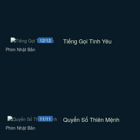
Tiếng Gọi Tình Yêu
12/12
Phim Nhật Bản
Quyển Sổ Thiên Mệnh
11/11
Phim Nhật Bản