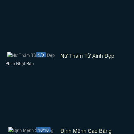
Nữ Thám Tử Xinh Đẹp
9/9
Phim Nhật Bản
Định Mệnh Sao Băng
10/10