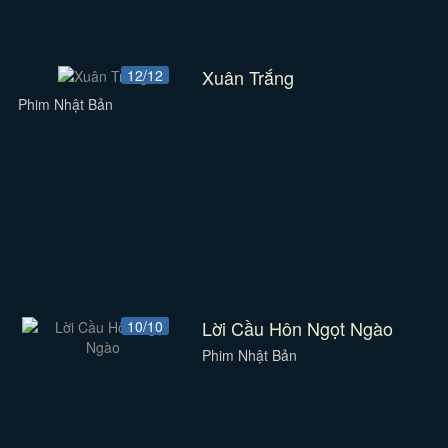
Xuân Trắng
12/12
Phim Nhật Bản
Lời Cầu Hôn Ngọt Ngào
10/10
Phim Nhật Bản