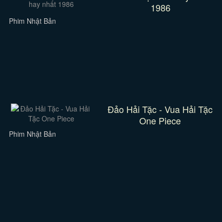
1986
Phim Nhật Bản
Đảo Hải Tặc - Vua Hải Tặc
One Piece
Phim Nhật Bản