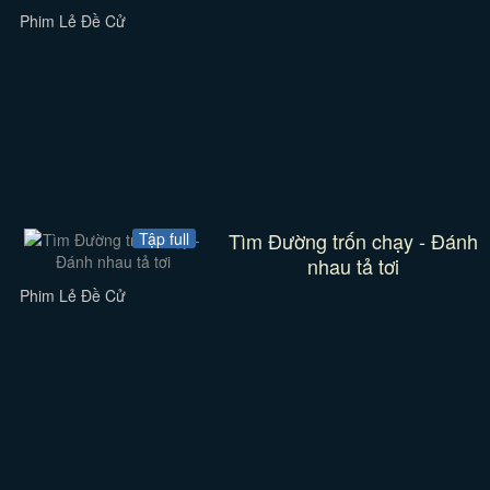
Phim Lẻ Đề Cử
Tìm Đường trốn chạy - Đánh
Tập full
nhau tả tơi
Phim Lẻ Đề Cử