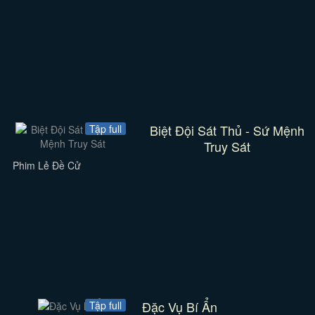
Biệt Đội Sát Thủ - Sứ Mệnh
Tập full
Truy Sát
Phim Lẻ Đề Cử
Đặc Vụ Bí Ẩn
Tập full