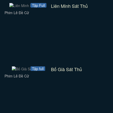
Liên Minh Sát Thủ
Tập Full
Phim Lẻ Đề Cử
Bố Già Sát Thủ
Tập full
Phim Lẻ Đề Cử