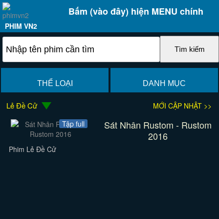
Bấm (vào đây) hiện MENU chính
PHIM VN2
THỂ LOẠI
DANH MỤC
Lẻ Đề Cử
MỚI CẬP NHẬT >>
Sát Nhân Rustom - Rustom
Tập full
2016
Phim Lẻ Đề Cử