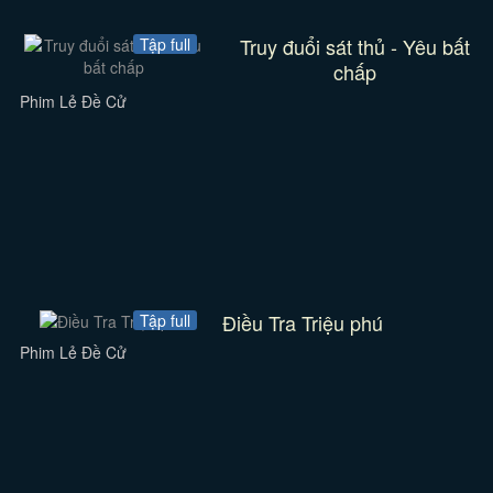
Truy đuổi sát thủ - Yêu bất
Tập full
chấp
Phim Lẻ Đề Cử
Điều Tra Triệu phú
Tập full
Phim Lẻ Đề Cử