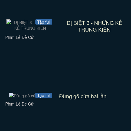
DỊ BIỆT 3 - NHỮNG KẺ
Tập full
TRUNG KIÊN
Phim Lẻ Đề Cử
Đừng gõ cửa hai lần
Tập full
Phim Lẻ Đề Cử