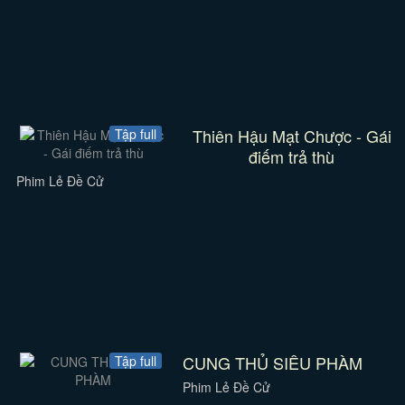
Thiên Hậu Mạt Chược - Gái
Tập full
điếm trả thù
Phim Lẻ Đề Cử
CUNG THỦ SIÊU PHÀM
Tập full
Phim Lẻ Đề Cử