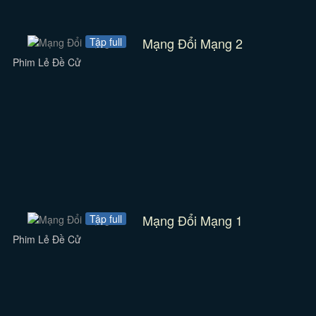
Mạng Đổi Mạng 2
Tập full
Phim Lẻ Đề Cử
Mạng Đổi Mạng 1
Tập full
Phim Lẻ Đề Cử