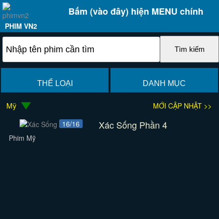
Bấm (vào đây) hiện MENU chính
PHIM VN2
THỂ LOẠI
DANH MỤC
Mỹ
MỚI CẬP NHẬT >>
Xác Sống Phần 4
16/16
Phim Mỹ