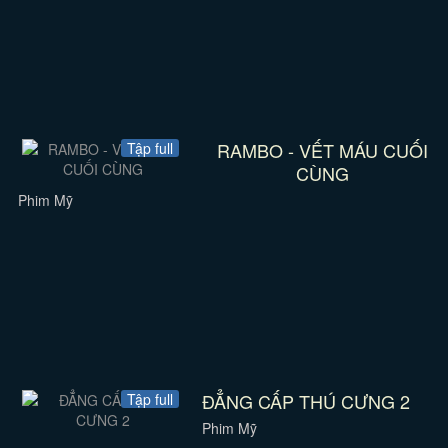
RAMBO - VẾT MÁU CUỐI
Tập full
CÙNG
Phim Mỹ
ĐẲNG CẤP THÚ CƯNG 2
Tập full
Phim Mỹ