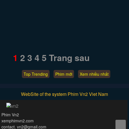
1
2
3
4
5
Trang sau
Top Trending
Phim mới
Xem nhiều nhất
WebSite of the system Phim Vn2 Viet Nam
Phim Vn2
xemphimvn2.com
contact. vn2@gmail.com