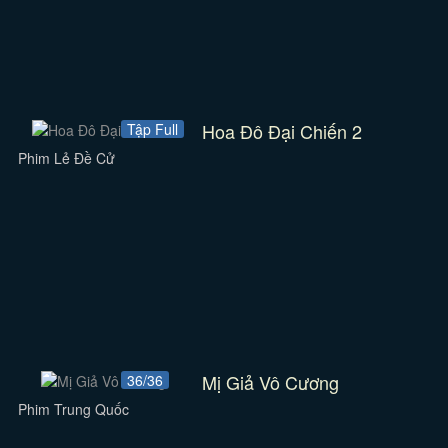
Hoa Đô Đại Chiến 2
Tập Full
Phim Lẻ Đề Cử
Mị Giả Vô Cương
36/36
Phim Trung Quốc