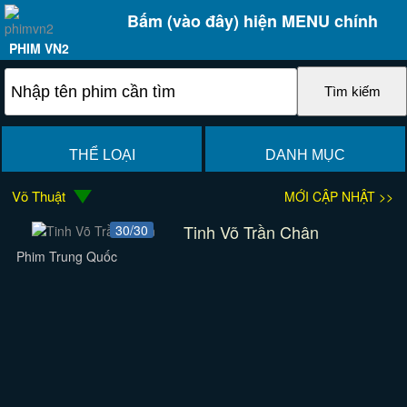
Bấm (vào đây) hiện MENU chính
PHIM VN2
THỂ LOẠI
DANH MỤC
Võ Thuật
MỚI CẬP NHẬT >>
Tinh Võ Trần Chân
30/30
Phim Trung Quốc