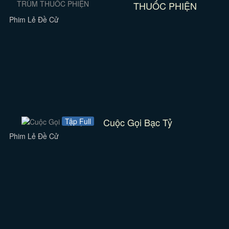
THUỐC PHIỆN
Phim Lẻ Đề Cử
Cuộc Gọi Bạc Tỷ
Tập Full
Phim Lẻ Đề Cử