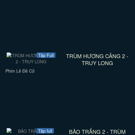
TRÙM HƯƠNG CẢNG 2 -
Tập Full
TRUY LONG
Phim Lẻ Đề Cử
BÃO TRẮNG 2 - TRÙM
Tập full