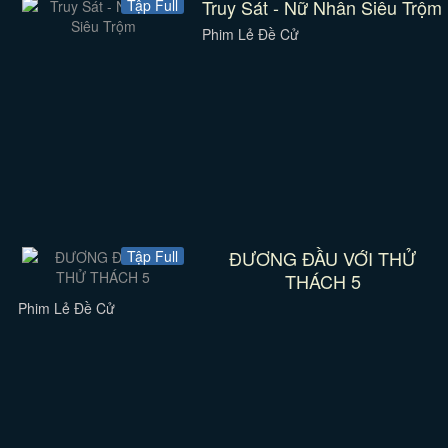
Truy Sát - Nữ Nhân Siêu Trộm
Tập Full
Phim Lẻ Đề Cử
ĐƯƠNG ĐẦU VỚI THỬ
Tập Full
THÁCH 5
Phim Lẻ Đề Cử