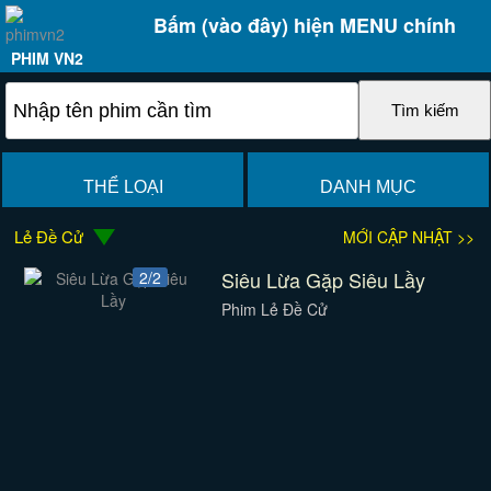
Bấm (vào đây) hiện MENU chính
PHIM VN2
THỂ LOẠI
DANH MỤC
Lẻ Đề Cử
MỚI CẬP NHẬT >>
Siêu Lừa Gặp Siêu Lầy
2/2
Phim Lẻ Đề Cử