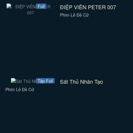
ĐIỆP VIÊN PETER 007
Full
Phim Lẻ Đề Cử
Sát Thủ Nhân Tạo
Tập Full
Phim Lẻ Đề Cử