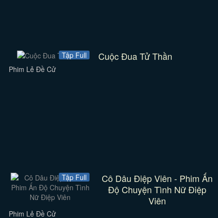
Cuộc Đua Tử Thần
Tập Full
Phim Lẻ Đề Cử
Cô Dâu Điệp Viên - Phim Ấn
Tập Full
Độ Chuyện Tình Nữ Điệp
Viên
Phim Lẻ Đề Cử