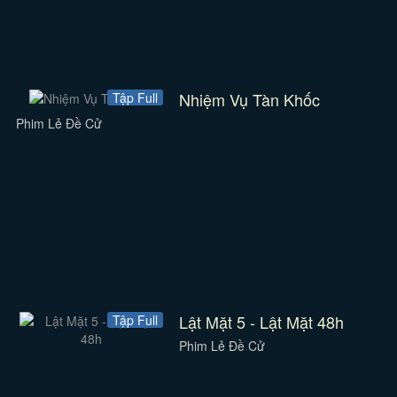
Nhiệm Vụ Tàn Khốc
Tập Full
Phim Lẻ Đề Cử
Lật Mặt 5 - Lật Mặt 48h
Tập Full
Phim Lẻ Đề Cử