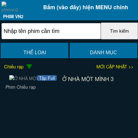
Bấm (vào đây) hiện MENU chính
PHIM VN2
THỂ LOẠI
DANH MỤC
Chiếu rạp
MỚI CẬP NHẬT >>
Ở NHÀ MỘT MÌNH 3
Tập Full
Phim Chiếu rạp