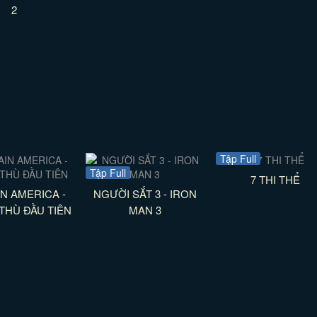
2
Tập Full
Tập Full
7 THI THỂ
N AMERICA -
NGƯỜI SẮT 3 - IRON
THÙ ĐẦU TIÊN
MAN 3