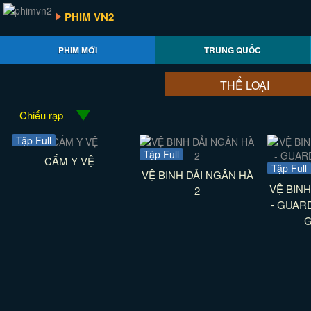
PHIM VN2
PHIM MỚI
TRUNG QUỐC
THỂ LOẠI
Chiếu rạp
Tập Full
Tập Full
CẤM Y VỆ
Tập Full
VỆ BINH DẢI NGÂN HÀ
VỆ BINH
2
- GUAR