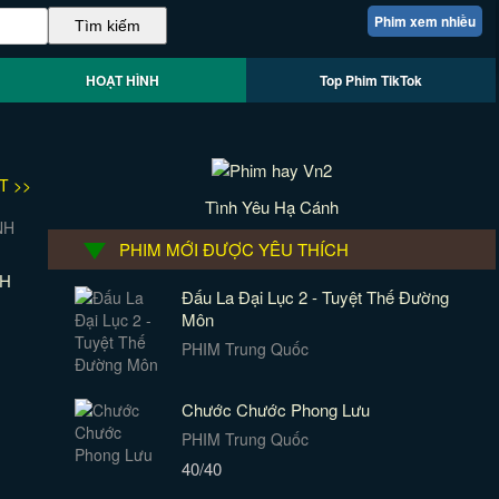
Phim xem nhiều
HOẠT HÌNH
Top Phim TikTok
T >>
Tình Yêu Hạ Cánh
PHIM MỚI ĐƯỢC YÊU THÍCH
NH
Đấu La Đại Lục 2 - Tuyệt Thế Đường
Môn
PHIM Trung Quốc
Chước Chước Phong Lưu
PHIM Trung Quốc
40/40