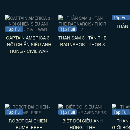
Tập Full
THẦN 
Tập Full
Tập Full
CAPTAIN AMERICA 3 -
THẦN SẤM 3 - TẬN THẾ
NỘI CHIẾN SIÊU ANH
RAGNAROK - THOR 3
HÙNG - CIVIL WAR
Tập Full
Tập Full
Tập Full
ROBOT ĐẠI CHIẾN -
BIỆT ĐỘI SIÊU ANH
THẦN 
BUMBLEBEE
HÙNG - THE
GIỚI BÓ