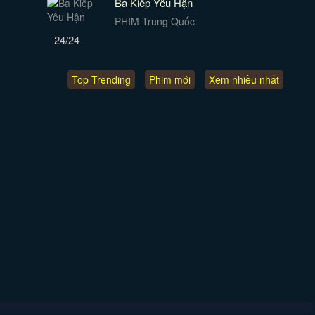
Ba Kiếp Yêu Hận
PHIM Trung Quốc
24/24
Top Trending
Phim mới
Xem nhiều nhất