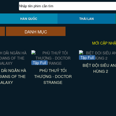
HÀN QUỐC
THÁI LAN
DANH MỤC
MỚI CẬP NHẬ
Tập Full
Tập Full
BIỆT ĐỘI SIÊU A
 DẢI NGÂN HÀ
PHÙ THUỶ TỐI
HÙNG 2
DIANS OF THE
THƯỢNG - DOCTOR
GALAXY
STRANGE