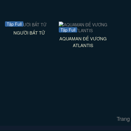
Tập Full
Tập Full
NGƯỜI BẤT TỬ
AQUAMAN ĐẾ VƯƠNG
ATLANTIS
Trang