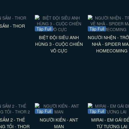
SẤM - THOR
Tập Full
Tập Full
BIỆT ĐỘI SIÊU ANH
NGƯỜI NHỆN - TRỞ
HÙNG 3 - CUỘC CHIẾN
NHÀ - SPIDER M
VÔ CỰC
HOMECOMING
Tập Full
Tập Full
SẤM 2 - THẾ
NGƯỜI KIẾN - ANT
MIRAI - EM GÁI Đ
NG TỐI - THOR
MAN
TỪ TƯƠNG LAI