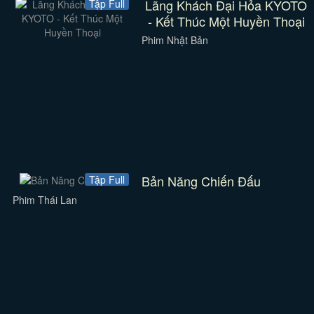
Lãng Khách Đại Hỏa KYOTO
Tập Full
- Kết Thúc Một Huyền Thoại
Phim Nhật Bản
Bản Năng Chiến Đấu
Tập Full
Phim Thái Lan