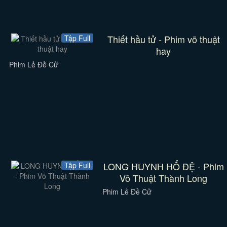
Thiết hầu tử - Phim võ thuật
Tập Full
hay
Phim Lẻ Đề Cử
LONG HUYNH HỔ ĐỆ - Phim
Tập Full
Võ Thuật Thành Long
Phim Lẻ Đề Cử