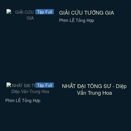
GIẢI CỨU TƯỚNG GIA
Tập Full
Phim LẺ Tổng Hợp
NHẤT ĐẠI TÔNG SƯ - Diệp
Tập Full
Vấn Trung Hoa
Phim LẺ Tổng Hợp