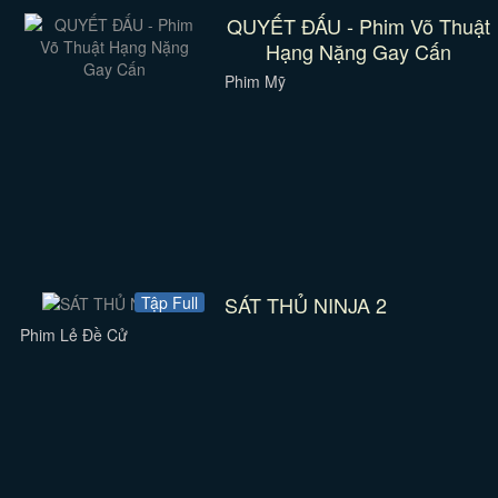
QUYẾT ĐẤU - Phim Võ Thuật
Hạng Nặng Gay Cấn
Phim Mỹ
SÁT THỦ NINJA 2
Tập Full
Phim Lẻ Đề Cử