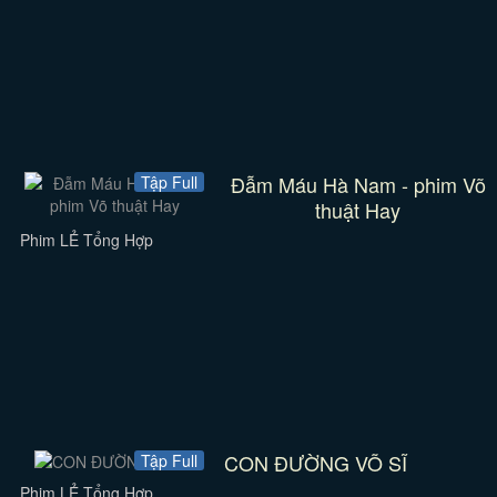
Đẫm Máu Hà Nam - phim Võ
Tập Full
thuật Hay
Phim LẺ Tổng Hợp
CON ĐƯỜNG VÕ SĨ
Tập Full
Phim LẺ Tổng Hợp