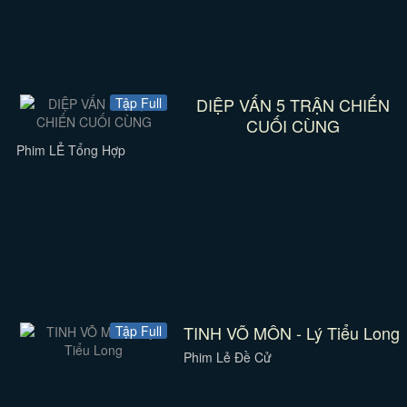
DIỆP VẤN 5 TRẬN CHIẾN
Tập Full
CUỐI CÙNG
Phim LẺ Tổng Hợp
TINH VÕ MÔN - Lý Tiểu Long
Tập Full
Phim Lẻ Đề Cử