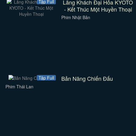
Lãng Khách Đại Hỏa KYOTO
Tập Full
- Kết Thúc Một Huyền Thoại
Phim Nhật Bản
Bản Năng Chiến Đấu
Tập Full
Phim Thái Lan