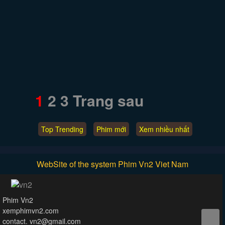
1
2
3
Trang sau
Top Trending
Phim mới
Xem nhiều nhất
WebSite of the system Phim Vn2 Viet Nam
Phim Vn2
xemphimvn2.com
contact. vn2@gmail.com