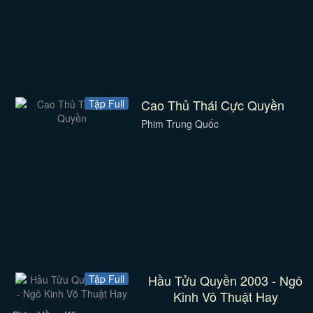
Cao Thủ Thái Cực Quyền
Tập Full
Phim Trung Quốc
Hầu Tửu Quyền 2003 - Ngô
Tập Full
Kinh Võ Thuật Hay