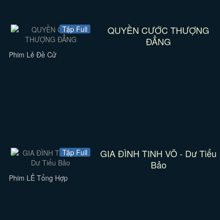
QUYỀN CƯỚC THƯỢNG
Tập Full
ĐẲNG
Phim Lẻ Đề Cử
GIA ĐÌNH TINH VÕ - Dư Tiểu
Tập Full
Bảo
Phim LẺ Tổng Hợp