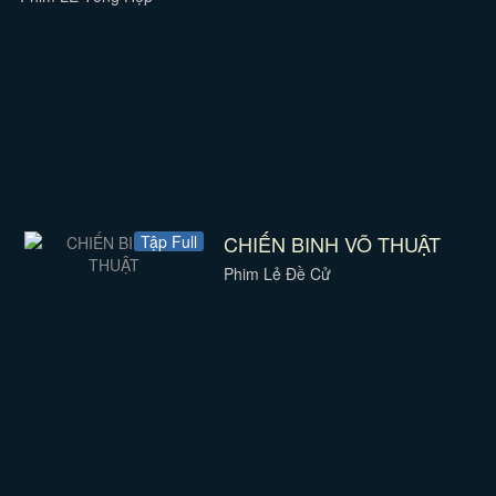
CHIẾN BINH VÕ THUẬT
Tập Full
Phim Lẻ Đề Cử