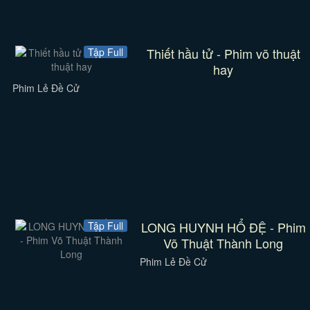
Thiết hầu tử - Phim võ thuật
Tập Full
hay
Phim Lẻ Đề Cử
LONG HUYNH HỔ ĐỆ - Phim
Tập Full
Võ Thuật Thành Long
Phim Lẻ Đề Cử