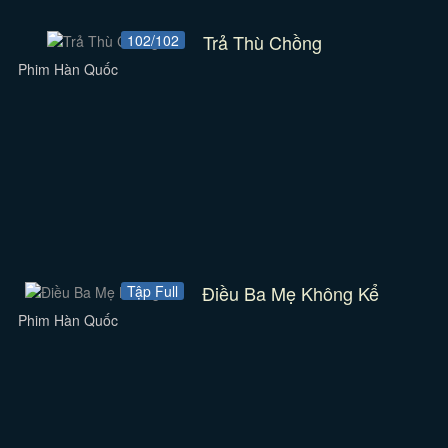
Trả Thù Chồng
102/102
Phim Hàn Quốc
Điều Ba Mẹ Không Kể
Tập Full
Phim Hàn Quốc