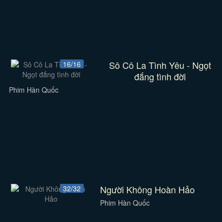
Sô Cô La Tình Yêu - Ngọt
16/16
đắng tình đời
Phim Hàn Quốc
Người Không Hoàn Hảo
32/32
Phim Hàn Quốc