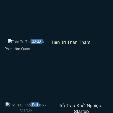
Tiên Tri Thần Thám
32/32
Phim Hàn Quốc
Trẻ Trâu Khởi Nghiệp -
Full
Startup