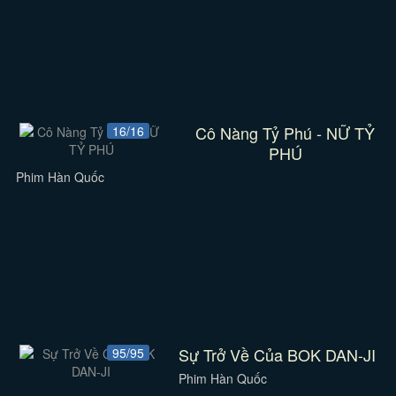
Cô Nàng Tỷ Phú - NỮ TỶ
16/16
PHÚ
Phim Hàn Quốc
Sự Trở Về Của BOK DAN-JI
95/95
Phim Hàn Quốc