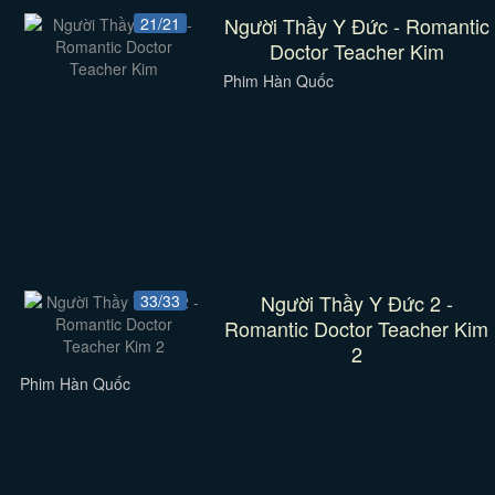
Người Thầy Y Đức - Romantic
21/21
Doctor Teacher Kim
Phim Hàn Quốc
Người Thầy Y Đức 2 -
33/33
Romantic Doctor Teacher Kim
2
Phim Hàn Quốc