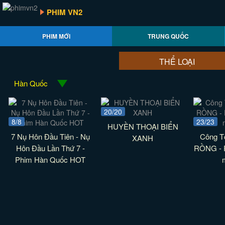
PHIM VN2
PHIM MỚI
TRUNG QUỐC
THỂ LOẠI
Hàn Quốc
20/20
8/8
23/23
HUYỀN THOẠI BIỂN
7 Nụ Hôn Đầu Tiên - Nụ
Công T
XANH
Hôn Đầu Lần Thứ 7 -
RỒNG - 
Phim Hàn Quốc HOT