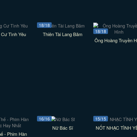
18/18
18/18
 Cư Tình Yêu
Thiên Tài Lang Băm
Ông Hoàng Truyền H
16/16
15/15
Nữ Bác Sĩ
NỐT NHẠC TÌNH Y
ế - Phim Hàn