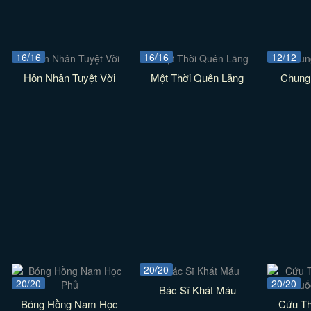
16/16
16/16
12/12
Hôn Nhân Tuyệt Vời
Một Thời Quên Lãng
Chung
20/20
20/20
20/20
Bác Sĩ Khát Máu
Bóng Hồng Nam Học
Cứu Th