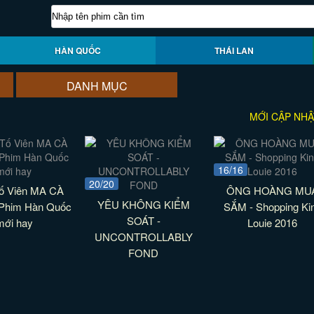
HÀN QUỐC
THÁI LAN
DANH MỤC
MỚI CẬP NHẬ
16/16
20/20
ố Viên MA CÀ
ÔNG HOÀNG MU
YÊU KHÔNG KIỂM
Phim Hàn Quốc
SẮM - Shopping Ki
SOÁT -
mới hay
Louie 2016
UNCONTROLLABLY
FOND