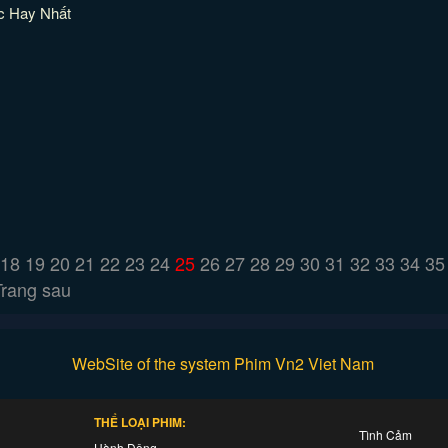
c Hay Nhất
18
19
20
21
22
23
24
25
26
27
28
29
30
31
32
33
34
35
Trang sau
WebSite of the system Phim Vn2 Viet Nam
THỂ LOẠI PHIM:
Tình Cảm
Hành Động