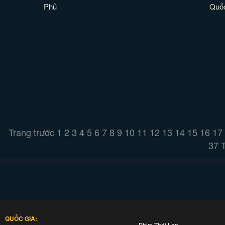
Phủ
Quố
Trang trước
1
2
3
4
5
6
7
8
9
10
11
12
13
14
15
16
17
37
QUỐC GIA:
Phim Thái Lan