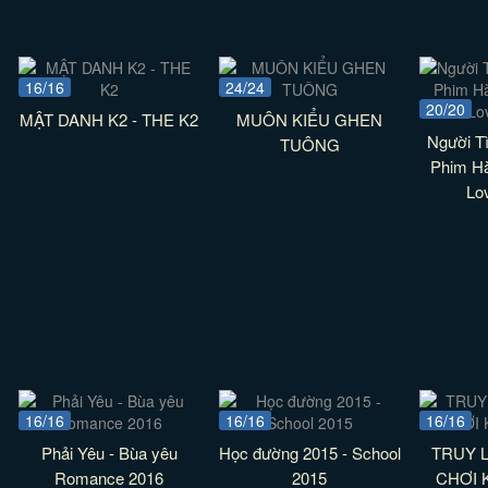
16/16
24/24
20/20
MẬT DANH K2 - THE K2
MUÔN KIỂU GHEN
Người Tì
TUÔNG
Phim H
Lo
16/16
16/16
16/16
Phải Yêu - Bùa yêu
Học đường 2015 - School
TRUY 
Romance 2016
2015
CHƠI 