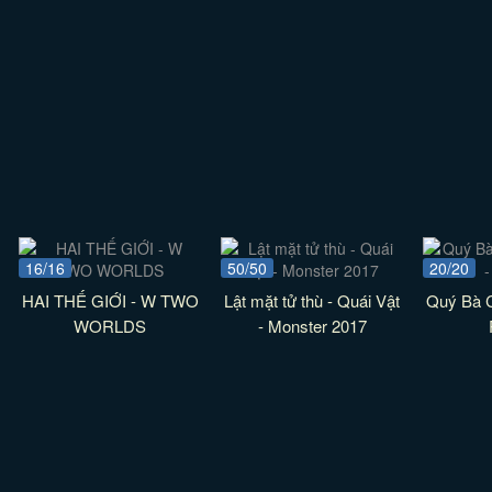
16/16
50/50
20/20
HAI THẾ GIỚI - W TWO
Lật mặt tử thù - Quái Vật
Quý Bà C
WORLDS
- Monster 2017