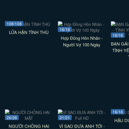
108/108
16/16
LỬA HẬN TÌNH THÙ
16/16
Hợp Đồng Hôn Nhân -
BẠN GÁI 
Người Vợ 100 Ngày
TÌNH Y
16/16
26/26
21/21
HẬU D
NGƯỜI CHỒNG HAI
VÌ SAO ĐƯA ANH TỚI -