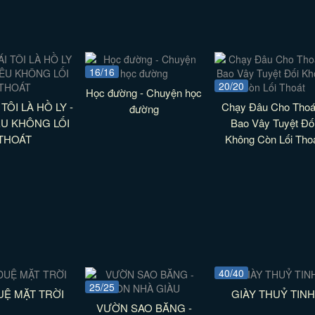
16/16
20/20
Học đường - Chuyện học
TÔI LÀ HỒ LY -
Chạy Đâu Cho Thoát
đường
ÊU KHÔNG LỐI
Bao Vây Tuyệt Đố
THOÁT
Không Còn Lối Tho
40/40
25/25
UỆ MẶT TRỜI
GIÀY THUỶ TIN
VƯỜN SAO BĂNG -