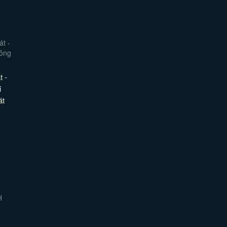
 -
i
át
H