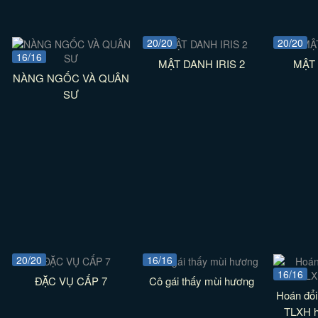
20/20
20/20
16/16
MẬT DANH IRIS 2
MẬT 
NÀNG NGỐC VÀ QUÂN
SƯ
20/20
16/16
16/16
ĐẶC VỤ CẤP 7
Cô gái thấy mùi hương
Hoán đổi
TLXH 