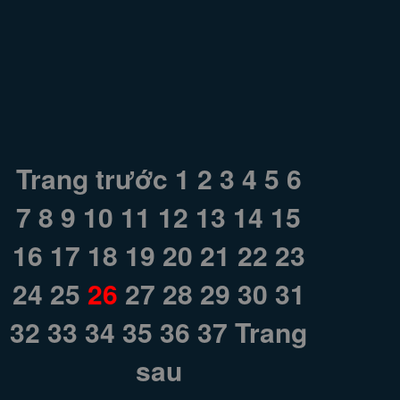
Trang trước
1
2
3
4
5
6
7
8
9
10
11
12
13
14
15
16
17
18
19
20
21
22
23
24
25
26
27
28
29
30
31
32
33
34
35
36
37
Trang
sau