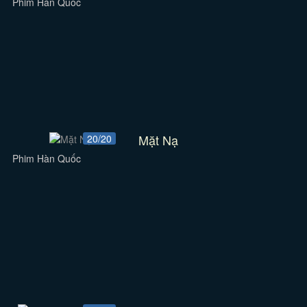
Phim Hàn Quốc
Mặt Nạ
20/20
Phim Hàn Quốc