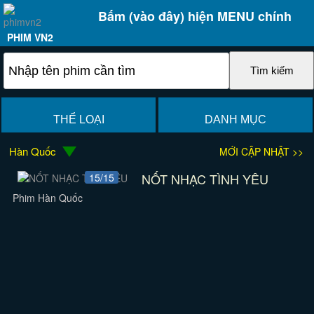
Bấm (vào đây) hiện MENU chính
PHIM VN2
THỂ LOẠI
DANH MỤC
Hàn Quốc
MỚI CẬP NHẬT >>
NỐT NHẠC TÌNH YÊU
15/15
Phim Hàn Quốc