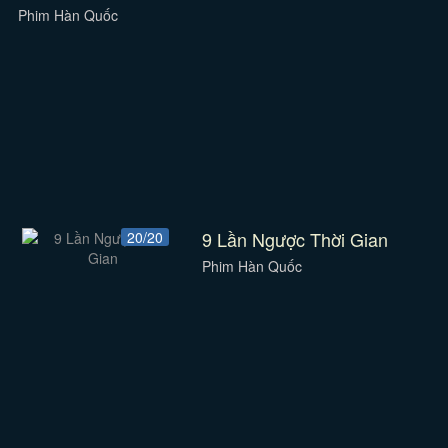
Phim Hàn Quốc
9 Lần Ngược Thời Gian
20/20
Phim Hàn Quốc