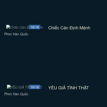
Chiếc Cân Định Mệnh
16/16
Phim Hàn Quốc
YÊU GIẢ TÌNH THẬT
16/16
Phim Hàn Quốc