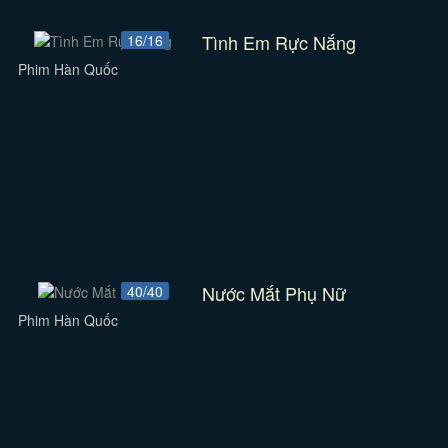
Tình Em Rực Nắng
16/16
Phim Hàn Quốc
Nước Mắt Phụ Nữ
40/40
Phim Hàn Quốc