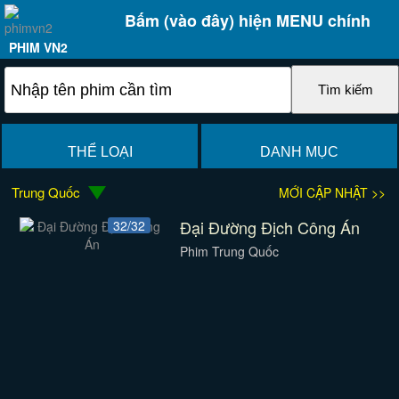
Bấm (vào đây) hiện MENU chính
PHIM VN2
THỂ LOẠI
DANH MỤC
Trung Quốc
MỚI CẬP NHẬT >>
Đại Đường Địch Công Án
32/32
Phim Trung Quốc