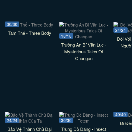
30/30
24/24
Tam Thể - Three Body
18/18
Đối Với
Trường An Bí Văn Lục -
Ngườ
Mysterious Tales Of
Changan
40/40
24/24
30/30
Đi Đế
Bảo Vệ Thành Chủ Đại
Trùng Đồ Đằng - Insect