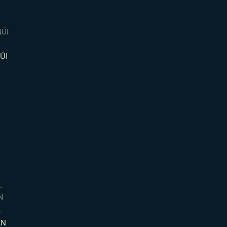
ÚI
-
ÁN