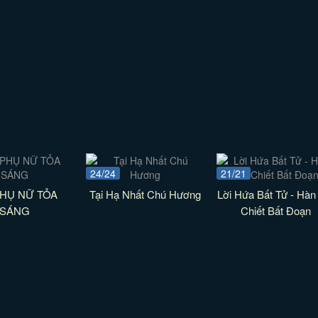
24/24
21/21
PHỤ NỮ TỎA
Tại Hạ Nhất Chú Hương
Lời Hứa Bất Tử - Hàn
SÁNG
Chiết Bất Đoạn