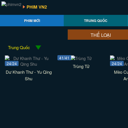
PHIM VN2
PHIM MỚI
TRUNG QUỐC
THỂ LOẠI
Trung Quốc
41/41
24/24
24/24
Trùng Tử
Dư Khanh Thư - Yu Qing
Mèo Cư
Shu
An