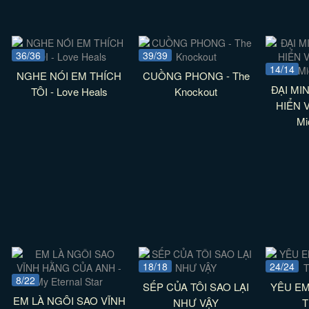
36/36
39/39
14/14
NGHE NÓI EM THÍCH
CUỒNG PHONG - The
ĐẠI MI
TÔI - Love Heals
Knockout
HIỂN V
Mi
18/18
24/24
8/22
SẾP CỦA TÔI SAO LẠI
YÊU EM
EM LÀ NGÔI SAO VĨNH
NHƯ VẬY
T