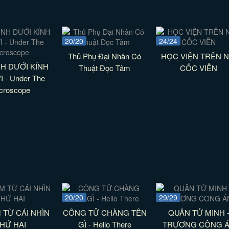
20/20
24/24
Thủ Phụ Đại Nhân Có
HỌC VIỆN TRÊN N
NH DƯỚI KÍNH
Thuật Đọc Tâm
CỐC VIỄN
I - Under The
croscope
20/20
29/29
 TỪ CÁI NHÌN
CÔNG TỬ CHÀNG TÊN
QUÂN TỬ MINH 
HỨ HAI
GÌ - Hello There
TRƯƠNG CÔNG 