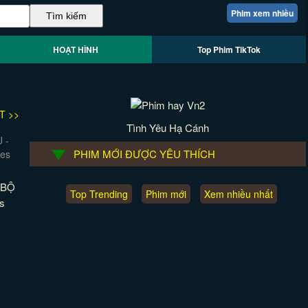
Phim xem nhiều
HOẠT HÌNH
Top Phim TikTok
T >>
Tình Yêu Hạ Cánh
PHIM MỚI ĐƯỢC YÊU THÍCH
 BỘ
Top Trending
Phim mới
Xem nhiều nhất
s