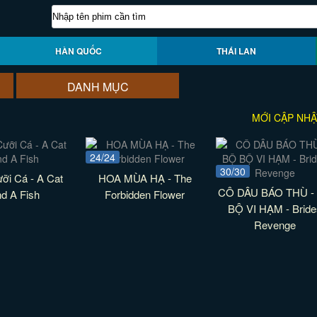
HÀN QUỐC
THÁI LAN
DANH MỤC
MỚI CẬP NHẬ
24/24
30/30
ỡi Cá - A Cat
HOA MÙA HẠ - The
CÔ DÂU BÁO THÙ -
d A Fish
Forbidden Flower
BỘ VI HẠM - Bride
Revenge