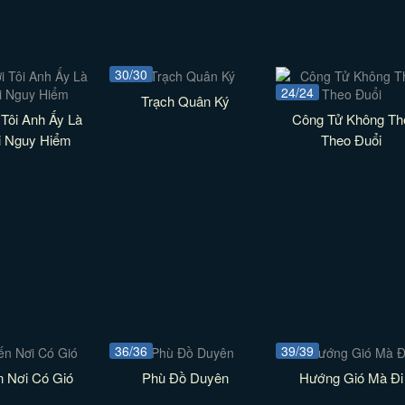
30/30
24/24
Trạch Quân Ký
 Tôi Anh Ấy Là
Công Tử Không Th
i Nguy Hiểm
Theo Đuổi
36/36
39/39
n Nơi Có Gió
Phù Đồ Duyên
Hướng Gió Mà Đi