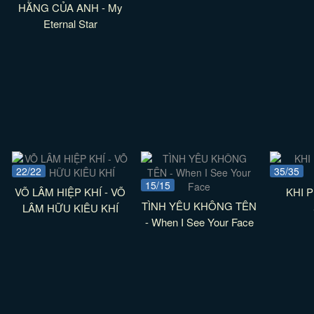
HẰNG CỦA ANH - My
Eternal Star
22/22
35/35
15/15
VÕ LÂM HIỆP KHÍ - VÕ
KHI 
TÌNH YÊU KHÔNG TÊN
LÂM HỮU KIÊU KHÍ
- When I See Your Face