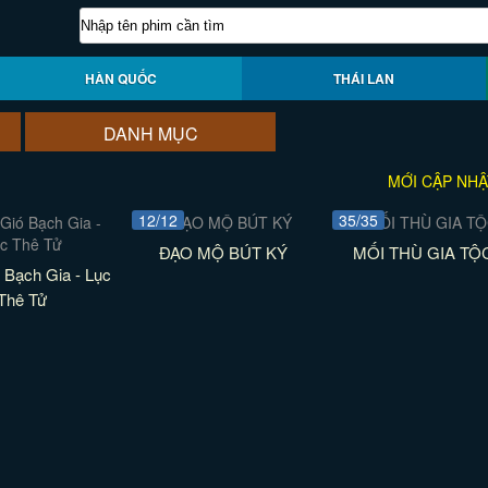
HÀN QUỐC
THÁI LAN
DANH MỤC
MỚI CẬP NHẬ
12/12
35/35
ĐẠO MỘ BÚT KÝ
MỐI THÙ GIA TỘ
 Bạch Gia - Lục
Thê Tử