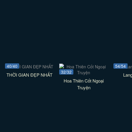
40/40
54/54
32/32
THỜI GIAN ĐẸP NHẤT
Lan
Hoa Thiên Cốt Ngoại
Truyện