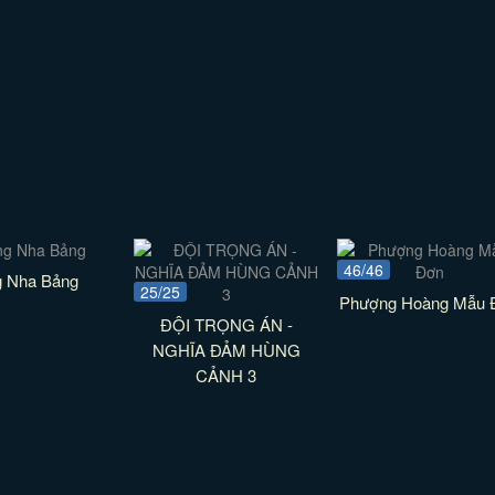
46/46
g Nha Bảng
25/25
Phượng Hoàng Mẫu 
ĐỘI TRỌNG ÁN -
NGHĨA ĐẢM HÙNG
CẢNH 3