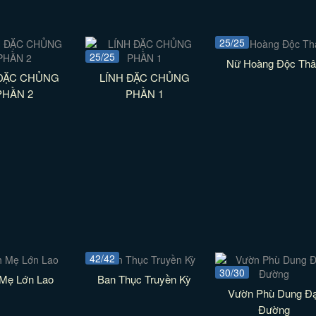
25/25
25/25
Nữ Hoàng Độc Th
 ĐẶC CHỦNG
LÍNH ĐẶC CHỦNG
PHẦN 2
PHẦN 1
42/42
30/30
 Mẹ Lớn Lao
Ban Thục Truyền Kỳ
Vườn Phù Dung Đạ
Đường