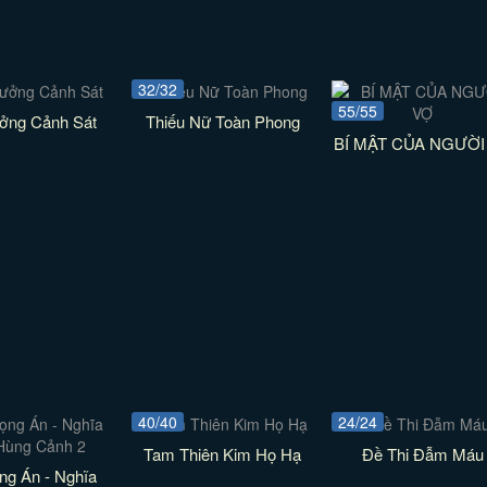
32/32
55/55
ưởng Cảnh Sát
Thiếu Nữ Toàn Phong
BÍ MẬT CỦA NGƯỜI
40/40
24/24
Tam Thiên Kim Họ Hạ
Đề Thi Đẫm Máu
ng Án - Nghĩa