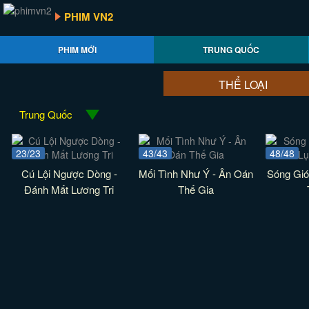
PHIM VN2
PHIM MỚI
TRUNG QUỐC
THỂ LOẠI
Trung Quốc
23/23
43/43
48/48
Cú Lội Ngược Dòng -
Mối Tình Như Ý - Ân Oán
Sóng Gió
Đánh Mất Lương Tri
Thế Gia