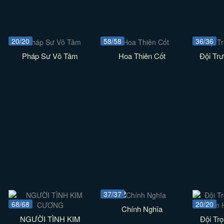
20/20
58/58
36/36
Pháp Sư Vô Tâm
Hoa Thiên Cốt
Đội Tr
37/37
68/68
20/20
Chính Nghĩa
NGƯỜI TÌNH KIM
Đội Trọ