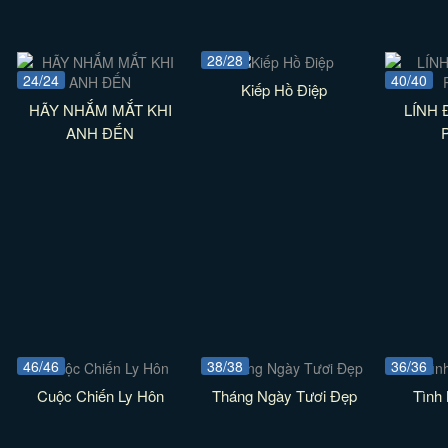
28/28
24/24
40/40
Kiếp Hồ Điệp
HÃY NHẮM MẮT KHI
LÍNH
ANH ĐẾN
46/46
38/38
36/36
Cuộc Chiến Ly Hôn
Tháng Ngày Tươi Đẹp
Tình